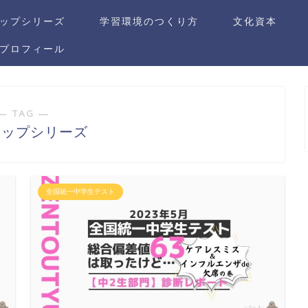
ップシリーズ
学習環境のつくり方
文化資本
プロフィール
― TAG ―
アップシリーズ
全国統一中学生テスト