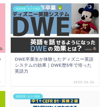
英語学習・おうち英語
つ
DWE卒業生が体験したディズニー英語
システムの効果｜DWE歴5年で培った
英語力
9
2023-04-26
英語学習・おうち英語