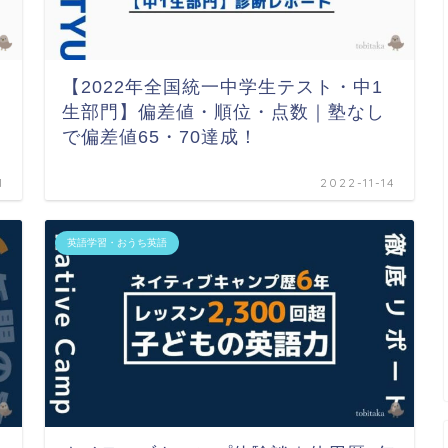
【2022年全国統一中学生テスト・中1
生部門】偏差値・順位・点数｜塾なし
で偏差値65・70達成！
1
2022-11-14
英語学習・おうち英語