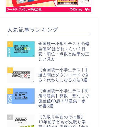
人気記事ランキング
全国統一小学生テストの偏
1
差値60はどれくらい？目
安・順位・点数と結果の正
しい見方
【全国統一小学生テスト】
2
過去問はダウンロードでき
る？代わりになる方法3選
【全国統一小学生テスト対
3
策問題集】算数｜塾なしで
偏差値60超！問題集・参
考書5選
【先取り学習のその後】
4
13年前子どもが先取り学