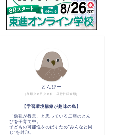
とんびー
[鳥類タカ目タカ科 昼行性猛禽類]
【学習環境構築が趣味の鳥】
「勉強が得意」と思っている二羽のとん
びを子育て中。
子どもの可能性をのばすため"みんなと同
じ"を封印。