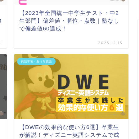
【2023年全国統一中学生テスト・中2
3
生部門】偏差値・順位・点数｜塾なし
で偏差値60達成！
1
2023-12-13
英語学習・おうち英語
【DWEの効果的な使い方6選】卒業生
が解説！ディズニー英語システムで成