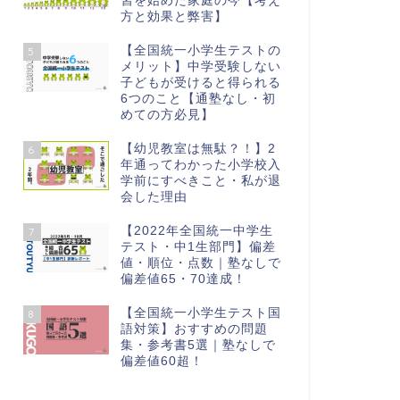
習を始めた家庭の今【考え
方と効果と弊害】
【全国統一小学生テストの
5
メリット】中学受験しない
子どもが受けると得られる
6つのこと【通塾なし・初
めての方必見】
【幼児教室は無駄？！】2
6
年通ってわかった小学校入
学前にすべきこと・私が退
会した理由
【2022年全国統一中学生
7
テスト・中1生部門】偏差
値・順位・点数｜塾なしで
偏差値65・70達成！
【全国統一小学生テスト国
8
語対策】おすすめの問題
集・参考書5選｜塾なしで
偏差値60超！