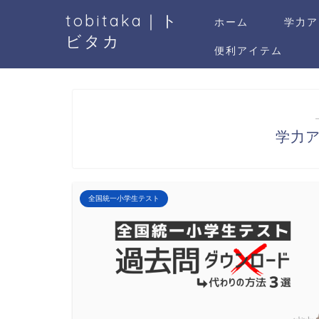
tobitaka｜ト
ホーム
学力ア
ビタカ
便利アイテム
学力
全国統一小学生テスト