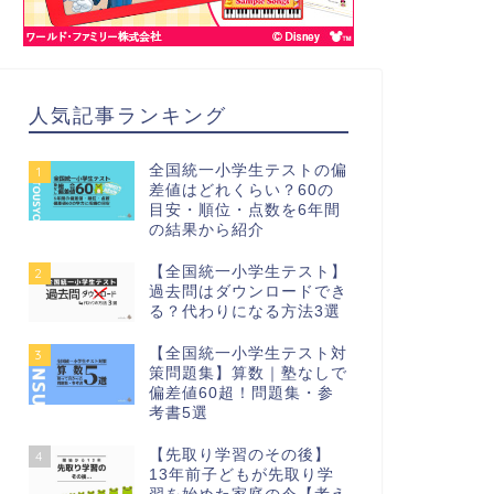
人気記事ランキング
全国統一小学生テストの偏
1
差値はどれくらい？60の
目安・順位・点数を6年間
の結果から紹介
【全国統一小学生テスト】
2
過去問はダウンロードでき
る？代わりになる方法3選
【全国統一小学生テスト対
3
策問題集】算数｜塾なしで
偏差値60超！問題集・参
考書5選
【先取り学習のその後】
4
13年前子どもが先取り学