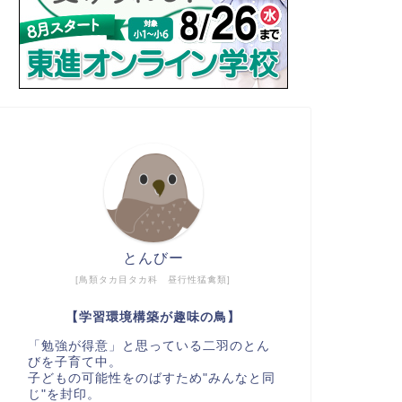
とんびー
[鳥類タカ目タカ科 昼行性猛禽類]
【学習環境構築が趣味の鳥】
「勉強が得意」と思っている二羽のとん
びを子育て中。
子どもの可能性をのばすため"みんなと同
じ"を封印。