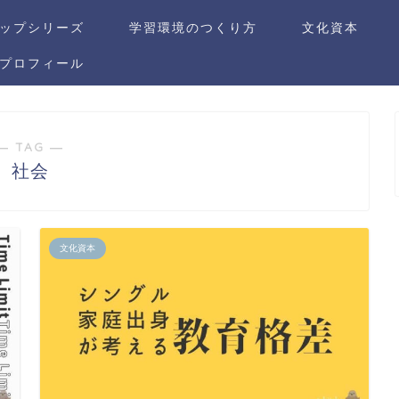
ップシリーズ
学習環境のつくり方
文化資本
プロフィール
― TAG ―
社会
文化資本