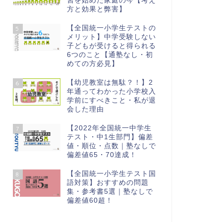
習を始めた家庭の今【考え
方と効果と弊害】
【全国統一小学生テストの
5
メリット】中学受験しない
子どもが受けると得られる
6つのこと【通塾なし・初
めての方必見】
【幼児教室は無駄？！】2
6
年通ってわかった小学校入
学前にすべきこと・私が退
会した理由
【2022年全国統一中学生
7
テスト・中1生部門】偏差
値・順位・点数｜塾なしで
偏差値65・70達成！
【全国統一小学生テスト国
8
語対策】おすすめの問題
集・参考書5選｜塾なしで
偏差値60超！