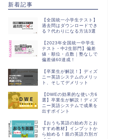
新着記事
【全国統一小学生テスト】
過去問はダウンロードでき
る？代わりになる方法3選
【2023年全国統一中学生
テスト・中2生部門】偏差
値・順位・点数｜塾なしで
偏差値60達成！
【卒業生が解説！】ディズ
ニー英語システムのメリッ
ト、そしてデメリット
【DWEの効果的な使い方6
選】卒業生が解説！ディズ
ニー英語システムで成果を
出すポイント
【おうち英語の始め方とお
すすめ教材】インプットか
ら始める！親の英語力別ガ