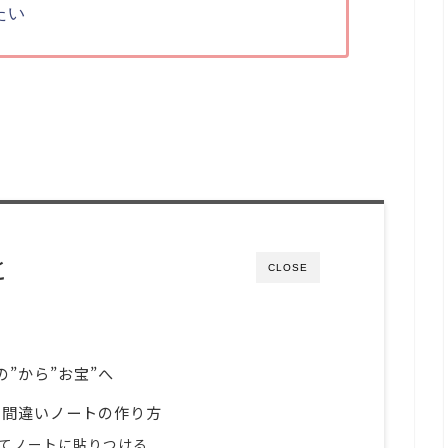
たい
と
CLOSE
”から”お宝”へ
る間違いノートの作り方
てノートに貼りつける