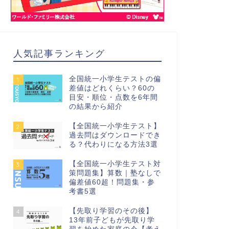
人気記事ランキング
全国統一小学生テストの偏
1
差値はどれくらい？60の
目安・順位・点数を6年間
の結果から紹介
【全国統一小学生テスト】
2
過去問はダウンロードでき
る？代わりになる方法3選
【全国統一小学生テスト対
3
策問題集】算数｜塾なしで
偏差値60超！問題集・参
考書5選
【先取り学習のその後】
4
13年前子どもが先取り学