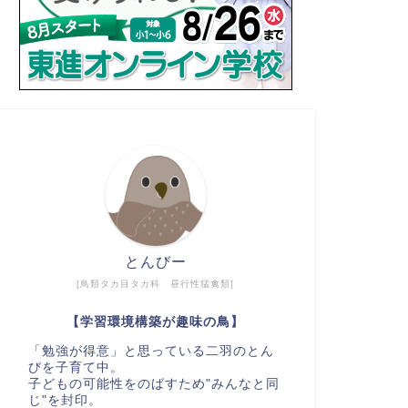
とんびー
[鳥類タカ目タカ科 昼行性猛禽類]
【学習環境構築が趣味の鳥】
「勉強が得意」と思っている二羽のとん
びを子育て中。
子どもの可能性をのばすため"みんなと同
じ"を封印。