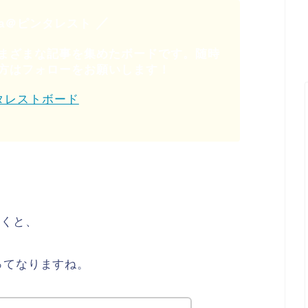
／
aka＠ピンタレスト
まざまな記事を集めたボードです。随時
方はフォローをお願いします！
タレストボード
聞くと、
ってなりますね。