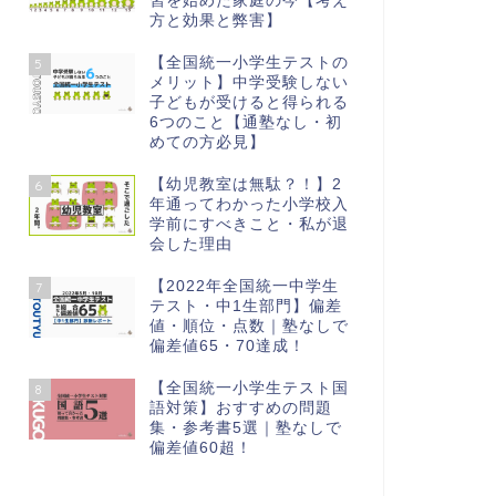
習を始めた家庭の今【考え
方と効果と弊害】
【全国統一小学生テストの
5
メリット】中学受験しない
子どもが受けると得られる
6つのこと【通塾なし・初
めての方必見】
【幼児教室は無駄？！】2
6
年通ってわかった小学校入
学前にすべきこと・私が退
会した理由
【2022年全国統一中学生
7
テスト・中1生部門】偏差
値・順位・点数｜塾なしで
偏差値65・70達成！
【全国統一小学生テスト国
8
語対策】おすすめの問題
集・参考書5選｜塾なしで
偏差値60超！